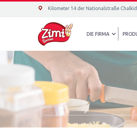
14ο χλμ. Ε.Ο. Χαλκίδας – Αιδηψού, 34400
Kilometer 14 der Nationalstraße Chalki
DIE FIRMA
PROD