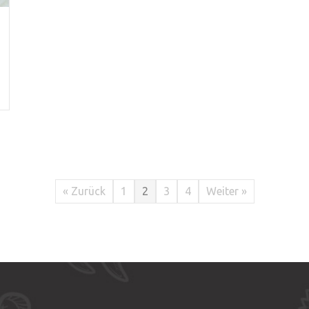
« Zurück
1
2
3
4
Weiter »