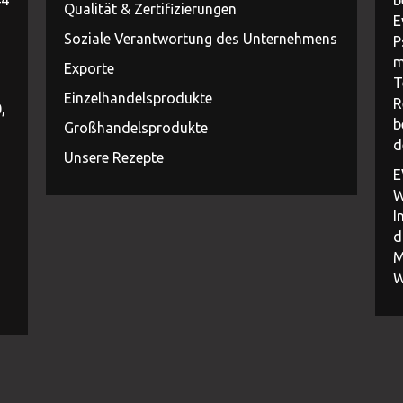
Qualität & Zertifizierungen
E
Soziale Verantwortung des Unternehmens
P
m
Exporte
T
Einzelhandelsprodukte
R
,
b
Großhandelsprodukte
d
Unsere Rezepte
E
W
I
d
M
W