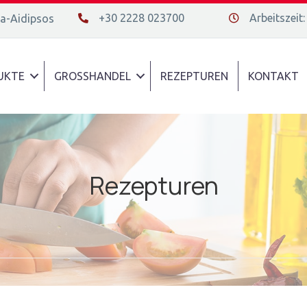
+30 2228 023700
Arbeitszeit:
da-Aidipsos
+30 2228 023700
Διεύθυνση οδός
UKTE
GROSSHANDEL
REZEPTUREN
KONTAKT
Rezepturen