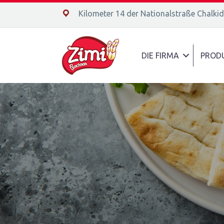
14ο χλμ. Ε.Ο. Χαλκίδας – Αιδηψού, 34400
Kilometer 14 der Nationalstraße Chalki
DIE FIRMA
PROD