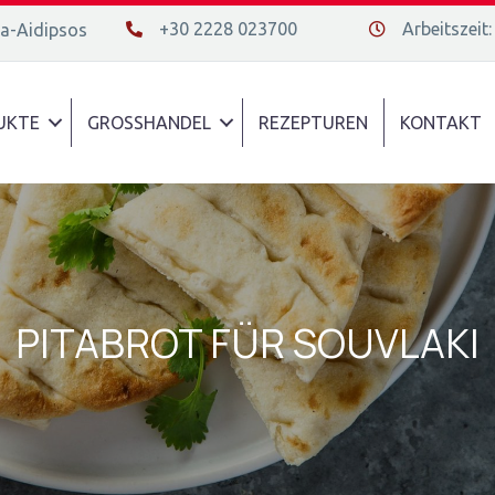
+30 2228 023700
Arbeitszeit:
da-Aidipsos
+30 2228 023700
Διεύθυνση οδός
UKTE
GROSSHANDEL
REZEPTUREN
KONTAKT
PITABROT FÜR SOUVLAKI