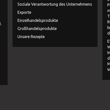
Soziale Verantwortung des Unternehmens
P
m
Exporte
T
Einzelhandelsprodukte
R
,
b
Großhandelsprodukte
d
Unsere Rezepte
E
W
I
d
M
W