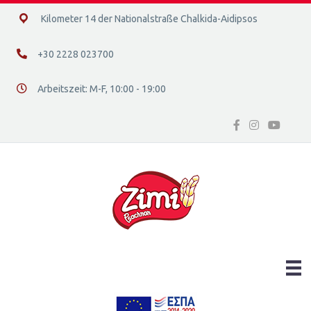
14ο χλμ. Ε.Ο. Χαλκίδας – Αιδηψού, 34400
Kilometer 14 der Nationalstraße Chalkida-Aidipsos
+30 2228 023700
+30 2228 023700
Arbeitszeit: Μ-F, 10:00 - 19:00
Διεύθυνση οδός 16, Ελλάδα