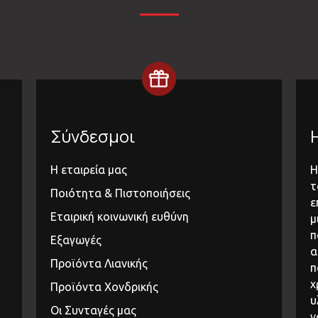
Σύνδεσμοι
Η εταιρεία μας
Η
τ
Ποιότητα & Πιστοποιήσεις
ε
Εταιρική κοινωνική ευθύνη
μ
π
Εξαγωγές
α
Προϊόντα Λιανικής
π
χ
Προϊόντα Χονδρικής
υ
Οι Συνταγές μας
ν