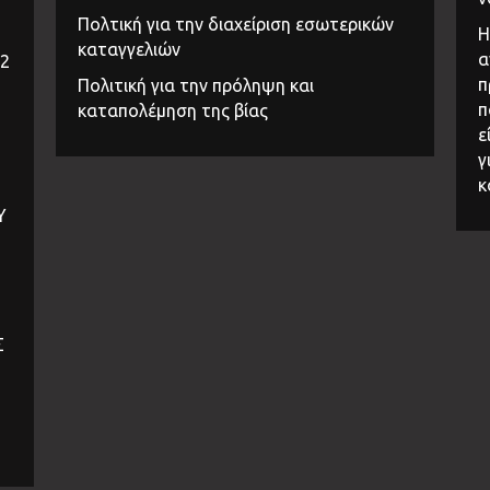
Πολτική για την διαχείριση εσωτερικών
Η
καταγγελιών
α
32
π
Πολιτική για την πρόληψη και
π
καταπολέμηση της βίας
ε
γ
κ
Υ
Σ