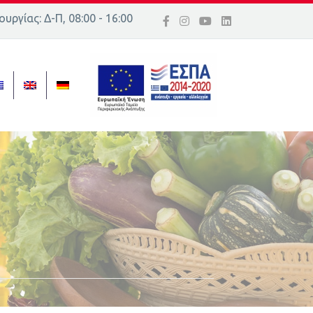
υργίας: Δ-Π, 08:00 - 16:00
ός 16, Ελλάδα