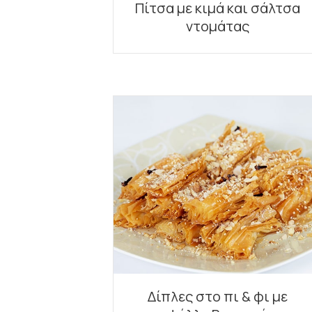
Πίτσα με κιμά και σάλτσα
ντομάτας
Δίπλες στο πι & φι με