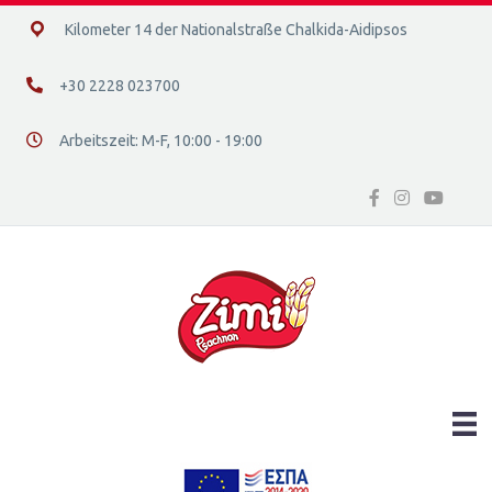
14ο χλμ. Ε.Ο. Χαλκίδας – Αιδηψού, 34400
Kilometer 14 der Nationalstraße Chalkida-Aidipsos
+30 2228 023700
+30 2228 023700
Arbeitszeit: Μ-F, 10:00 - 19:00
Διεύθυνση οδός 16, Ελλάδα