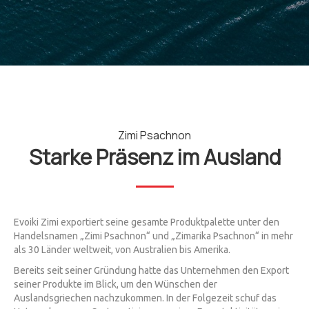
Zimi Psachnon
Starke Präsenz im Ausland
Evoiki Zimi exportiert seine gesamte Produktpalette unter den
Handelsnamen „Zimi Psachnon“ und „Zimarika Psachnon“ in mehr
als 30 Länder weltweit, von Australien bis Amerika.
Bereits seit seiner Gründung hatte das Unternehmen den Export
seiner Produkte im Blick, um den Wünschen der
Auslandsgriechen nachzukommen. In der Folgezeit schuf das