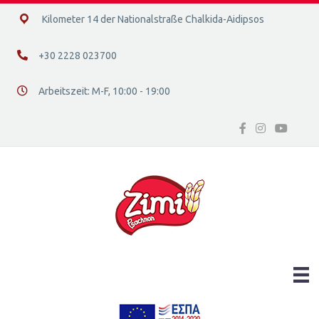
14ο χλμ. Ε.Ο. Χαλκίδας – Αιδηψού, 34400
Kilometer 14 der Nationalstraße Chalkida-Aidipsos
+30 2228 023700
+30 2228 023700
Arbeitszeit: Μ-F, 10:00 - 19:00
Διεύθυνση οδός 16, Ελλάδα