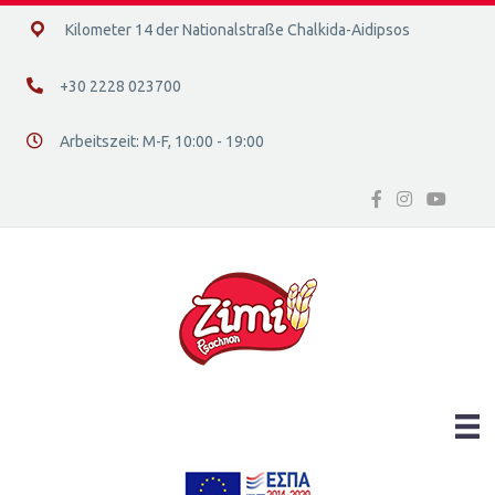
14ο χλμ. Ε.Ο. Χαλκίδας – Αιδηψού, 34400
Kilometer 14 der Nationalstraße Chalkida-Aidipsos
+30 2228 023700
+30 2228 023700
Arbeitszeit: Μ-F, 10:00 - 19:00
Διεύθυνση οδός 16, Ελλάδα