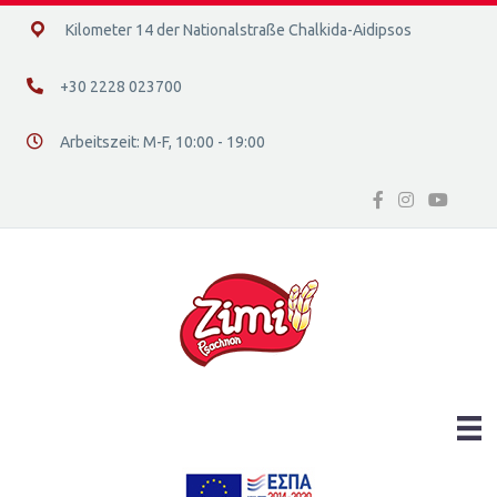
14ο χλμ. Ε.Ο. Χαλκίδας – Αιδηψού, 34400
Kilometer 14 der Nationalstraße Chalkida-Aidipsos
+30 2228 023700
+30 2228 023700
Arbeitszeit: Μ-F, 10:00 - 19:00
Διεύθυνση οδός 16, Ελλάδα