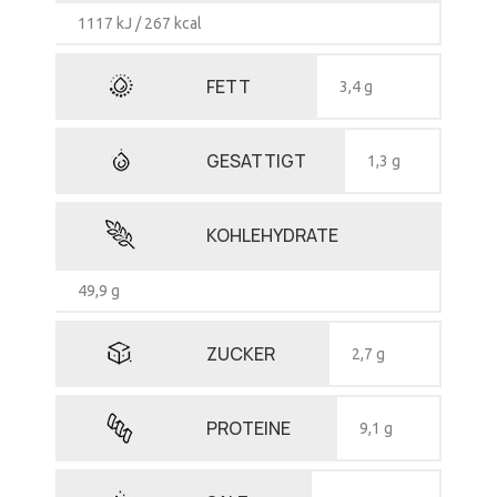
1117 kJ / 267 kcal
FETT
3,4 g
GESATTIGT
1,3 g
KOHLEHYDRATE
49,9 g
ZUCKER
2,7 g
PROTEINE
9,1 g