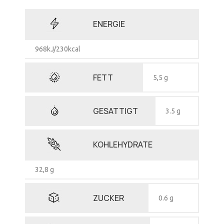
ENERGIE
968kJ/230kcal
FETT
5,5 g
GESATTIGT
3.5 g
KOHLEHYDRATE
32,8 g
ZUCKER
0.6 g