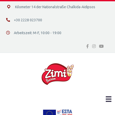
14ο χλμ. Ε.Ο. Χαλκίδας – Αιδηψού, 34400
Kilometer 14 der Nationalstraße Chalkida-Aidipsos
+30 2228 023700
+30 2228 023700
Arbeitszeit: Μ-F, 10:00 - 19:00
Διεύθυνση οδός 16, Ελλάδα