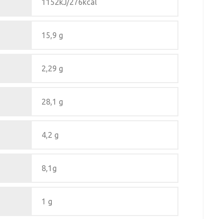
1152kJ/276kcal
15,9 g
2,29 g
28,1 g
4,2 g
8,1g
1 g