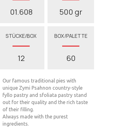
01.608
500 gr
STÜCKE/BOX
BOX/PALETTE
12
60
Our famous traditional pies with
unique Zymi Psahnon country-style
fyllo pastry and sfoliata pastry stand
out for their quality and the rich taste
of their filling.
Always made with the purest
ingredients.