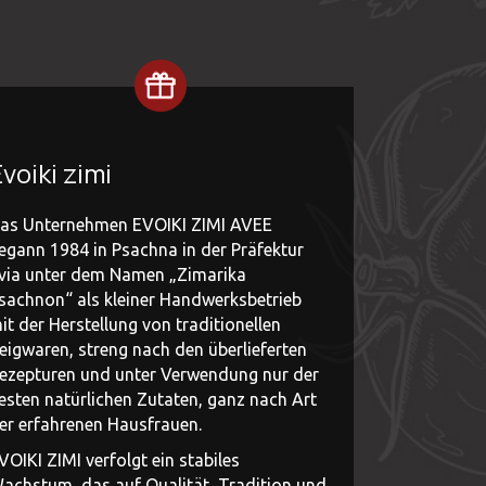
voiki zimi
as Unternehmen EVOIKI ZIMI AVEE
egann 1984 in Psachna in der Präfektur
via unter dem Namen „Zimarika
sachnon“ als kleiner Handwerksbetrieb
it der Herstellung von traditionellen
eigwaren, streng nach den überlieferten
ezepturen und unter Verwendung nur der
esten natürlichen Zutaten, ganz nach Art
er erfahrenen Hausfrauen.
VOIKI ZIMI verfolgt ein stabiles
achstum, das auf Qualität, Tradition und