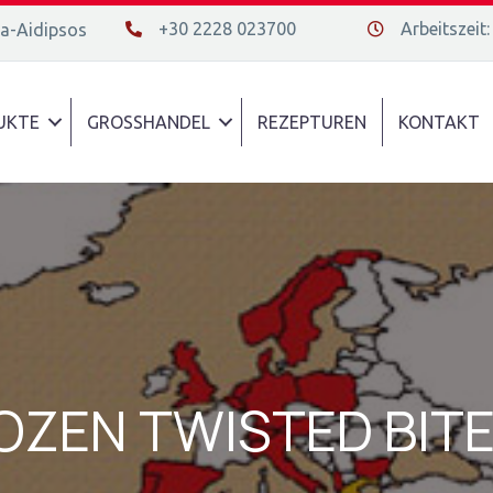
+30 2228 023700
Arbeitszeit:
da-Aidipsos
+30 2228 023700
Διεύθυνση οδός
UKTE
GROSSHANDEL
REZEPTUREN
KONTAKT
OZEN TWISTED BIT