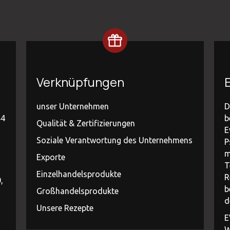
Verknüpfungen
E
unser Unternehmen
D
44
b
Qualität & Zertifizierungen
E
Soziale Verantwortung des Unternehmens
P
m
Exporte
T
Einzelhandelsprodukte
R
,
b
Großhandelsprodukte
d
Unsere Rezepte
E
W