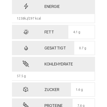
ENERGIE
1258kJ/297 kcal
FETT
4.1 g
GESATTIGT
0.7 g
KOHLEHYDRATE
57.5 g
ZUCKER
1.6 g
PROTEINE
7.6 g