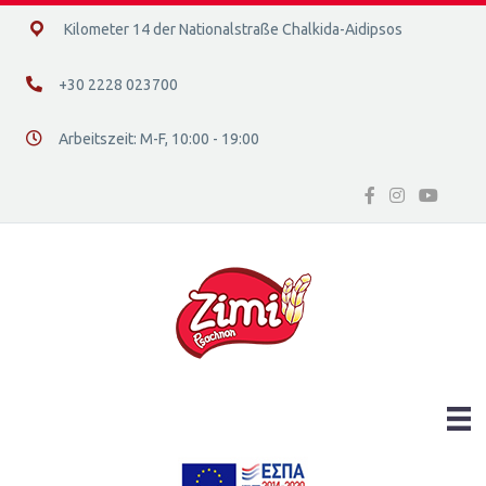
14ο χλμ. Ε.Ο. Χαλκίδας – Αιδηψού, 34400
Kilometer 14 der Nationalstraße Chalkida-Aidipsos
+30 2228 023700
+30 2228 023700
Arbeitszeit: Μ-F, 10:00 - 19:00
Διεύθυνση οδός 16, Ελλάδα