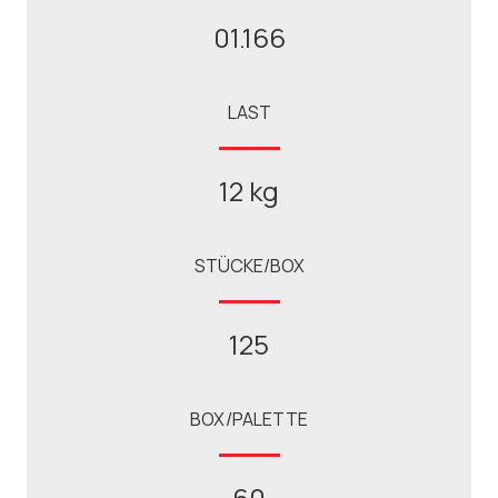
01.166
LAST
12 kg
STÜCKE/BOX
125
BOX/PALETTE
60