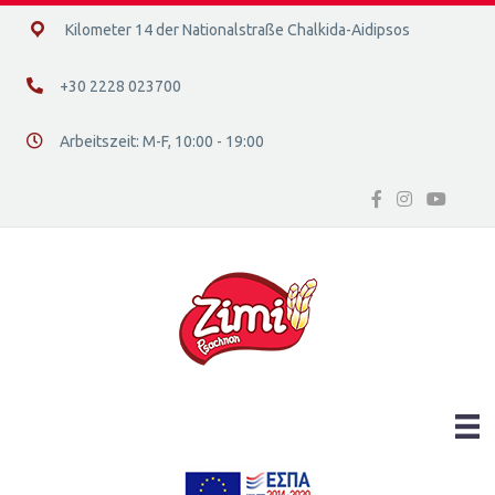
14ο χλμ. Ε.Ο. Χαλκίδας – Αιδηψού, 34400
Kilometer 14 der Nationalstraße Chalkida-Aidipsos
+30 2228 023700
+30 2228 023700
Arbeitszeit: Μ-F, 10:00 - 19:00
Διεύθυνση οδός 16, Ελλάδα