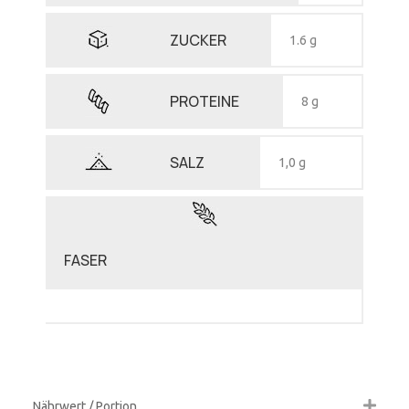
ZUCKER
1.6 g
PROTEINE
8 g
SALZ
1,0 g
FASER
Nährwert / Portion