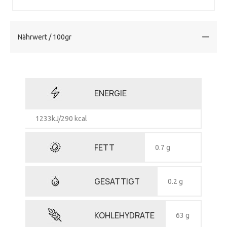
Nährwert / 100gr
ENERGIE
1233kJ/290 kcal
FETT
0.7 g
GESATTIGT
0.2 g
KOHLEHYDRATE
63 g