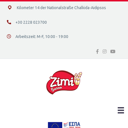
14ο χλμ. Ε.Ο. Χαλκίδας – Αιδηψού, 34400
Kilometer 14 der Nationalstraße Chalkida-Aidipsos
+30 2228 023700
+30 2228 023700
Arbeitszeit: Μ-F, 10:00 - 19:00
Διεύθυνση οδός 16, Ελλάδα