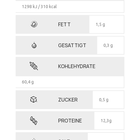
1298 kJ / 310 kcal
FETT
1,5 g
GESATTIGT
0,3 g
KOHLEHYDRATE
60,4 g
ZUCKER
0,5 g
PROTEINE
12,3g