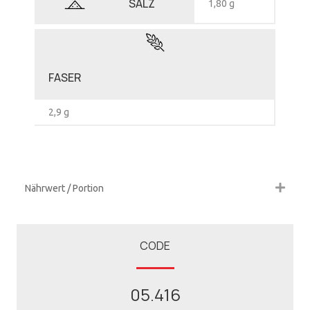
SALZ
1,80 g
FASER
2,9 g
Nährwert / Portion
CODE
05.416