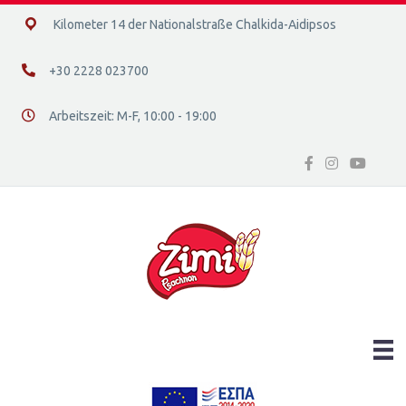
14ο χλμ. Ε.Ο. Χαλκίδας – Αιδηψού, 34400
Kilometer 14 der Nationalstraße Chalkida-Aidipsos
+30 2228 023700
+30 2228 023700
Arbeitszeit: Μ-F, 10:00 - 19:00
Διεύθυνση οδός 16, Ελλάδα