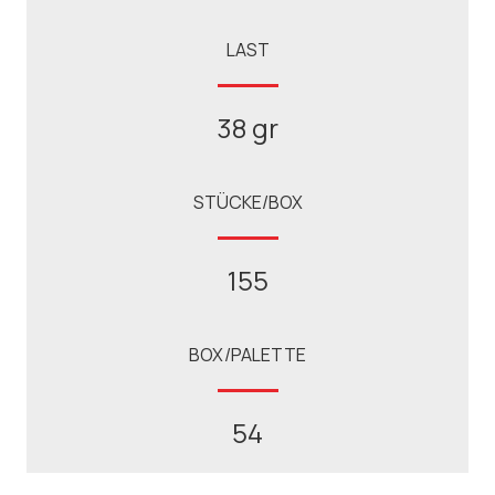
LAST
38 gr
STÜCKE/BOX
155
BOX/PALETTE
54