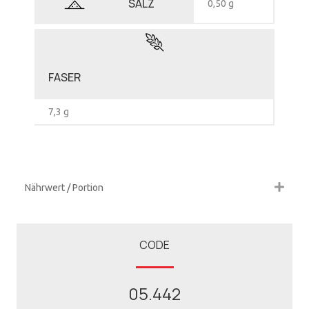
SALZ
0,50 g
FASER
7,3 g
Nährwert / Portion
CODE
05.442