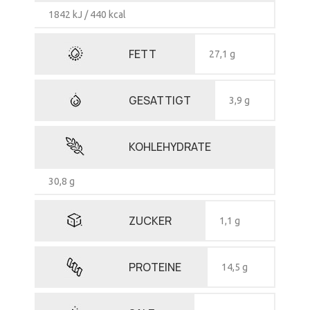
1842 kJ / 440 kcal
FETT
27,1 g
GESATTIGT
3,9 g
KOHLEHYDRATE
30,8 g
ZUCKER
1,1 g
PROTEINE
14,5 g