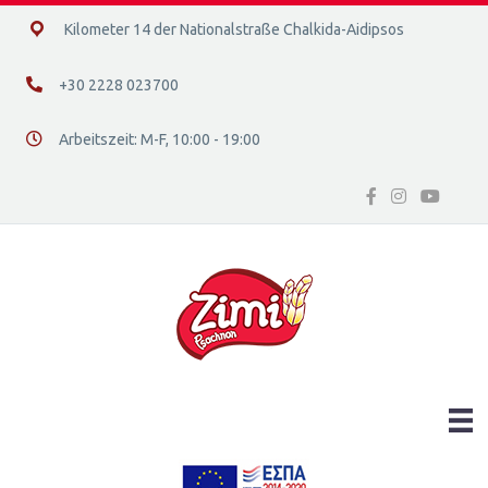
14ο χλμ. Ε.Ο. Χαλκίδας – Αιδηψού, 34400
Kilometer 14 der Nationalstraße Chalkida-Aidipsos
+30 2228 023700
+30 2228 023700
Arbeitszeit: Μ-F, 10:00 - 19:00
Διεύθυνση οδός 16, Ελλάδα