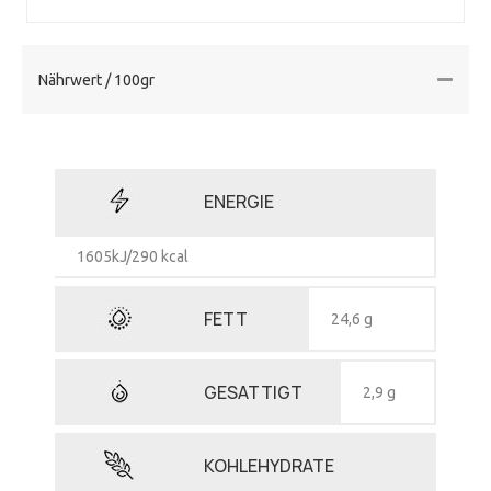
Nährwert / 100gr
ENERGIE
1605kJ/290 kcal
FETT
24,6 g
GESATTIGT
2,9 g
KOHLEHYDRATE