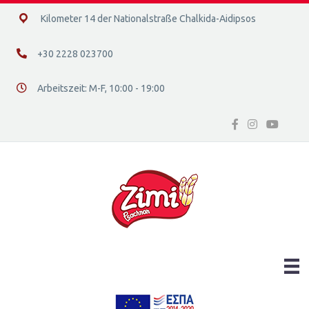
14ο χλμ. Ε.Ο. Χαλκίδας – Αιδηψού, 34400
Kilometer 14 der Nationalstraße Chalkida-Aidipsos
+30 2228 023700
+30 2228 023700
Arbeitszeit: Μ-F, 10:00 - 19:00
Διεύθυνση οδός 16, Ελλάδα