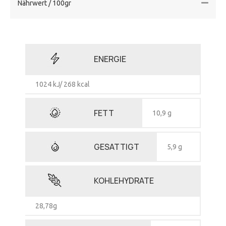
Nährwert / 100gr
ENERGIE
1024 kJ/ 268 kcal
FETT
10,9 g
GESATTIGT
5,9 g
KOHLEHYDRATE
28,78g