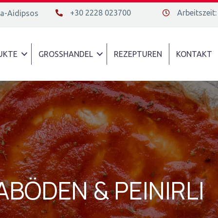
+30 2228 023700
Arbeitszeit:
da-Aidipsos
+30 2228 023700
Διεύθυνση οδός
UKTE
GROSSHANDEL
REZEPTUREN
KONTAKT
ABÖDEN & PEINIRLI