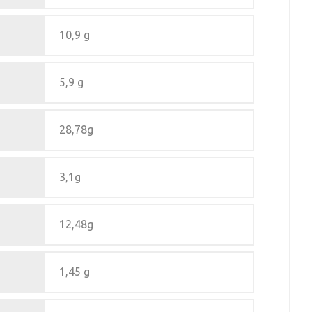
10,9 g
5,9 g
28,78g
3,1g
12,48g
1,45 g