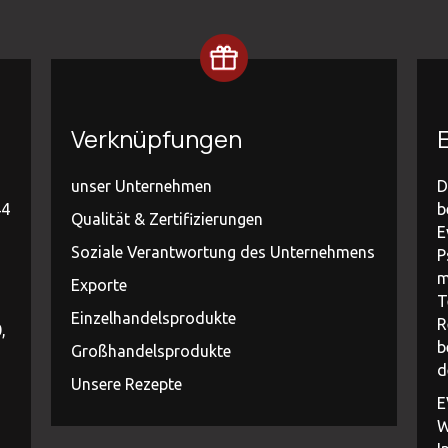
Verknüpfungen
E
unser Unternehmen
D
44
b
Qualität & Zertifizierungen
E
Soziale Verantwortung des Unternehmens
P
m
Exporte
T
Einzelhandelsprodukte
R
,
b
Großhandelsprodukte
d
Unsere Rezepte
E
W