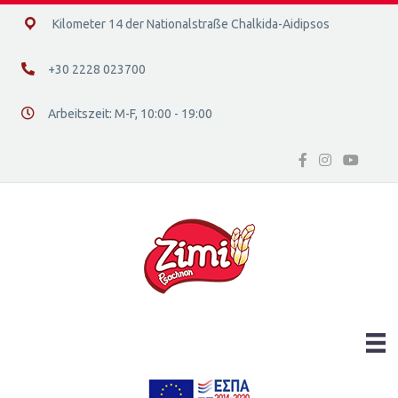
14ο χλμ. Ε.Ο. Χαλκίδας – Αιδηψού, 34400
Kilometer 14 der Nationalstraße Chalkida-Aidipsos
+30 2228 023700
+30 2228 023700
Arbeitszeit: Μ-F, 10:00 - 19:00
Διεύθυνση οδός 16, Ελλάδα