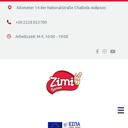
14ο χλμ. Ε.Ο. Χαλκίδας – Αιδηψού, 34400
Kilometer 14 der Nationalstraße Chalkida-Aidipsos
+30 2228 023700
+30 2228 023700
Arbeitszeit: Μ-F, 10:00 - 19:00
Διεύθυνση οδός 16, Ελλάδα