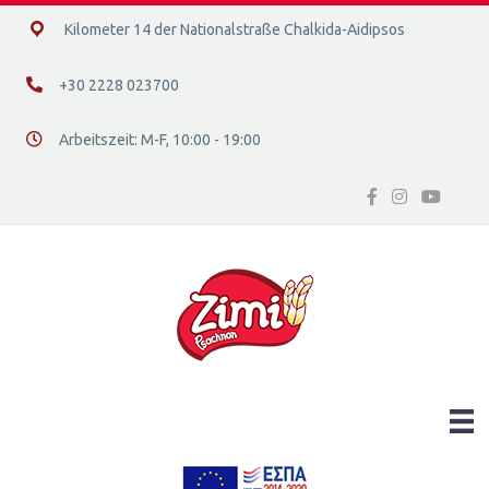
14ο χλμ. Ε.Ο. Χαλκίδας – Αιδηψού, 34400
Kilometer 14 der Nationalstraße Chalkida-Aidipsos
+30 2228 023700
+30 2228 023700
Arbeitszeit: Μ-F, 10:00 - 19:00
Διεύθυνση οδός 16, Ελλάδα