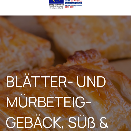
BLÄTTER- UND
MÜRBETEIG-
GEBÄCK, SÜß &