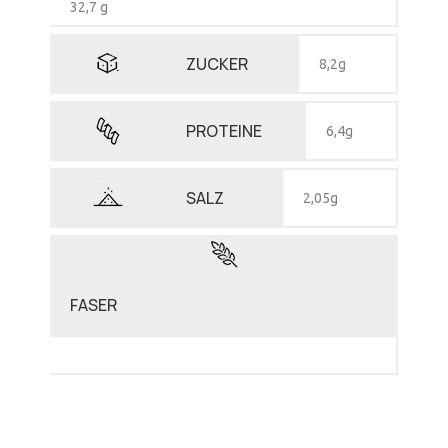
32,7 g
ZUCKER
8,2g
PROTEINE
6,4g
SALZ
2,05g
FASER