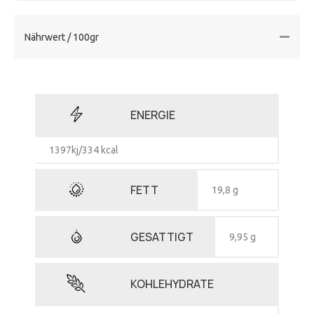
Nährwert / 100gr
ENERGIE
1397kj/334 kcal
FETT
19,8 g
GESATTIGT
9,95 g
KOHLEHYDRATE