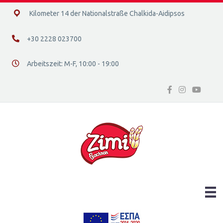
14ο χλμ. Ε.Ο. Χαλκίδας – Αιδηψού, 34400
Kilometer 14 der Nationalstraße Chalkida-Aidipsos
+30 2228 023700
+30 2228 023700
Arbeitszeit: Μ-F, 10:00 - 19:00
Διεύθυνση οδός 16, Ελλάδα