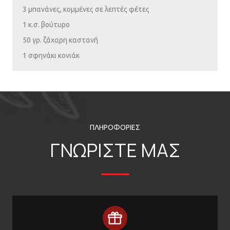
3 μπανάνες, κομμένες σε λεπτές φέτες
1 κ.σ. βούτυρο
50 γρ. ζάχαρη καστανή
1 σφηνάκι κονιάκ
ΠΛΗΡΟΦΟΡΙΕΣ
ΓΝΩΡΙΣΤΕ ΜΑΣ