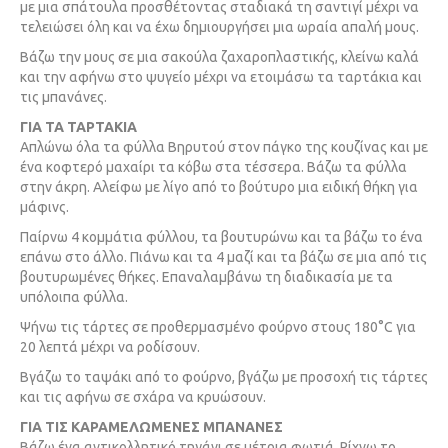
με μια σπάτουλα προσθέτοντας σταδιακά τη σαντιγί μέχρι να
τελειώσει όλη και να έχω δημιουργήσει μια ωραία απαλή μους.
Βάζω την μους σε μια σακούλα ζαχαροπλαστικής, κλείνω καλά
και την αφήνω στο ψυγείο μέχρι να ετοιμάσω τα ταρτάκια και
τις μπανάνες.
ΓΙΑ ΤΑ ΤΑΡΤΑΚΙΑ
Απλώνω όλα τα φύλλα Βηρυτού στον πάγκο της κουζίνας και με
ένα κοφτερό μαχαίρι τα κόβω στα τέσσερα. Βάζω τα φύλλα
στην άκρη. Αλείφω με λίγο από το βούτυρο μια ειδική θήκη για
μάφινς.
Παίρνω 4 κομμάτια φύλλου, τα βουτυρώνω και τα βάζω το ένα
επάνω στο άλλο. Πιάνω και τα 4 μαζί και τα βάζω σε μια από τις
βουτυρωμένες θήκες. Επαναλαμβάνω τη διαδικασία με τα
υπόλοιπα φύλλα.
Ψήνω τις τάρτες σε προθερμασμένο φούρνο στους 180°C για
20 λεπτά μέχρι να ροδίσουν.
Βγάζω το ταψάκι από το φούρνο, βγάζω με προσοχή τις τάρτες
και τις αφήνω σε σχάρα να κρυώσουν.
ΓΙΑ ΤΙΣ ΚΑΡΑΜΕΛΩΜΕΝΕΣ ΜΠΑΝΑΝΕΣ
Βάζω ένα αντικολλητικό τηγάνι σε μέτρια φωτιά. Ρίχνω το