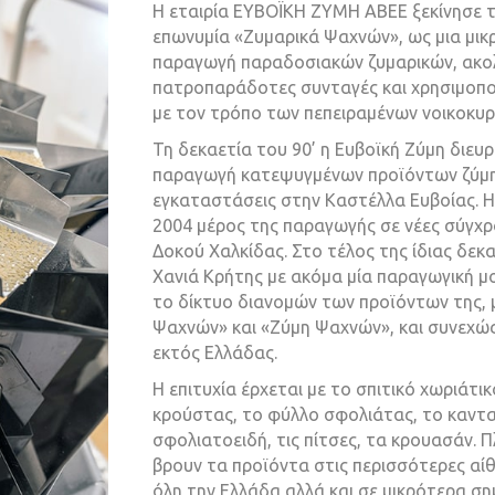
Η εταιρία ΕΥΒΟΪΚΗ ΖΥΜΗ ΑΒΕΕ ξεκίνησε τ
επωνυμία «Ζυμαρικά Ψαχνών», ως μια μικρ
παραγωγή παραδοσιακών ζυμαρικών, ακο
πατροπαράδοτες συνταγές και χρησιμοπο
με τον τρόπο των πεπειραμένων νοικοκυρ
Τη δεκαετία του 90’ η Ευβοϊκή Ζύμη διευ
παραγωγή κατεψυγμένων προϊόντων ζύμης
εγκαταστάσεις στην Καστέλλα Ευβοίας. Η
2004 μέρος της παραγωγής σε νέες σύγχρ
Δοκού Χαλκίδας. Στο τέλος της ίδιας δεκα
Χανιά Κρήτης με ακόμα μία παραγωγική μο
το δίκτυο διανομών των προϊόντων της, μ
Ψαχνών» και «Ζύμη Ψαχνών», και συνεχώς 
εκτός Ελλάδας.
Η επιτυχία έρχεται με το σπιτικό χωριάτι
κρούστας, το φύλλο σφολιάτας, το κανταΐ
σφολιατοειδή, τις πίτσες, τα κρουασάν. 
βρουν τα προϊόντα στις περισσότερες α
όλη την Ελλάδα αλλά και σε μικρότερα σ