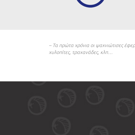
τα, Λαϊκές εκφράσεις
– Τα πρώτα χρόνια οι ψαχνιώτισες έφε
 νοικοκυρά.
χυλοπίτες, τραχανάδες, κλπ…