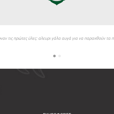
ρναν τις πρώτες ύλες: αλευρι γάλα αυγά για να παραχθούν τα