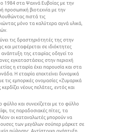
ο 1984 στα Ψαχνά Ευβοίας με την
ή προσωπική βιοτεχνία με την
λουθώντας πιστά τις
ιώντας μόνο τα καλύτερα αγνά υλικά,
ών.
ρύνει τις δραστηριότητές της στην
 και μεταφέρεται σε ιδιόκτητες
 ανάπτυξη της εταιρίας οδηγεί το
ονες εγκαταστάσεις στην περιοχή
ετίας η εταιρία έχει παρουσία και στα
νάδα. Η εταιρία επεκτείνει δυναμικά
ε τις εμπορικές ονομασίες «Ζυμαρικά
κερδίζει νέους πελάτες, εντός και
κο φύλλο και συνεχίζεται με το φύλλο
φι, τις παραδοσιακές πίτες, τα
Πλέον οι καταναλωτές μπορούν να
ίθουσες των μεγάλων σούπερ μάρκετ σε
ημεία πώλησης. Αντίστοιχη ανάπτυξη