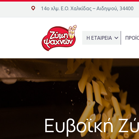
14ο χλμ. Ε.Ο. Χαλκίδας – Αιδηψού, 34400
14ο χλμ. Ε.Ο. Χαλκίδας – Αιδηψού, 34400
Η ΕΤΑΙΡΕΙΑ
ΠΡΟΪ
Eυβοϊκή Ζ