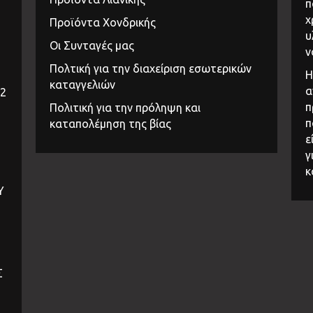
π
χ
Προϊόντα Χονδρικής
υ
Οι Συνταγές μας
ν
Πολτική για την διαχείριση εσωτερικών
Η
καταγγελιών
α
32
π
Πολιτική για την πρόληψη και
π
καταπολέμηση της βίας
ε
γ
κ
Υ
Σ