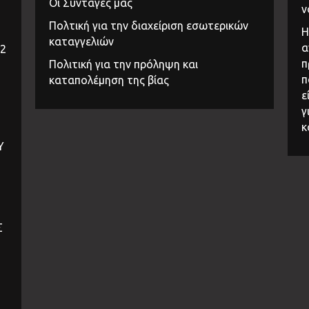
Οι Συνταγές μας
ν
Πολτική για την διαχείριση εσωτερικών
Η
καταγγελιών
α
32
π
Πολιτική για την πρόληψη και
π
καταπολέμηση της βίας
ε
γ
κ
Υ
Σ