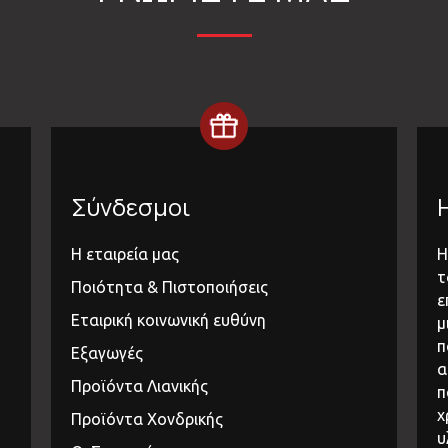
Σύνδεσμοι
Η εταιρεία μας
Η
τ
Ποιότητα & Πιστοποιήσεις
ε
Εταιρική κοινωνική ευθύνη
μ
π
Εξαγωγές
α
Προϊόντα Λιανικής
π
χ
Προϊόντα Χονδρικής
υ