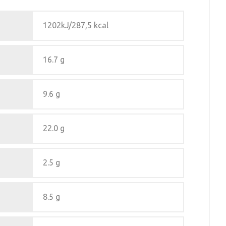
1202kJ/287,5 kcal
16.7 g
9.6 g
22.0 g
2.5 g
8.5 g