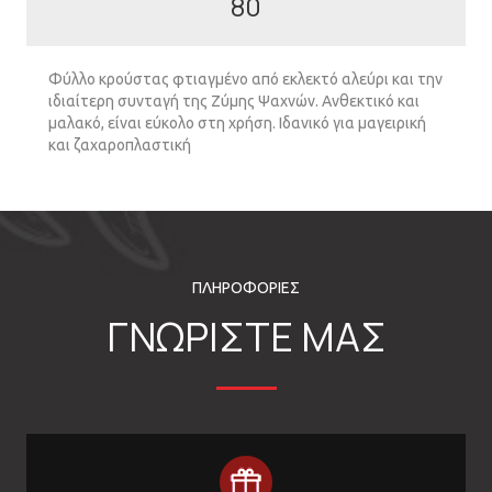
80
Φύλλο κρούστας φτιαγµένο από εκλεκτό αλεύρι και την
ιδιαίτερη συνταγή της Ζύµης Ψαχνών. Ανθεκτικό και
µαλακό, είναι εύκολο στη χρήση. Ιδανικό για µαγειρική
και ζαχαροπλαστική
ΠΛΗΡΟΦΟΡΙΕΣ
ΓΝΩΡΙΣΤΕ ΜΑΣ