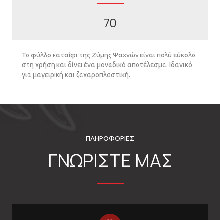
70
Το φύλλο καταΐφι της Ζύµης Ψαχνών είναι πολύ εύκολο
στη χρήση και δίνει ένα µοναδικό αποτέλεσµα. Ιδανικό
για µαγειρική και ζαχαροπλαστική.
ΠΛΗΡΟΦΟΡΙΕΣ
ΓΝΩΡΙΣΤΕ ΜΑΣ