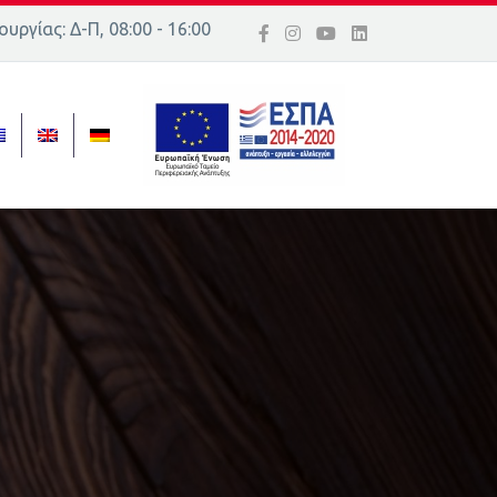
υργίας: Δ-Π, 08:00 - 16:00
ός 16, Ελλάδα