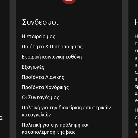
Σύνδεσμοι
Η εταιρεία μας
Η
τ
Ποιότητα & Πιστοποιήσεις
ε
Εταιρική κοινωνική ευθύνη
μ
π
Εξαγωγές
α
Προϊόντα Λιανικής
π
χ
Προϊόντα Χονδρικής
υ
Οι Συνταγές μας
ν
Πολτική για την διαχείριση εσωτερικών
Η
καταγγελιών
α
32
π
Πολιτική για την πρόληψη και
π
καταπολέμηση της βίας