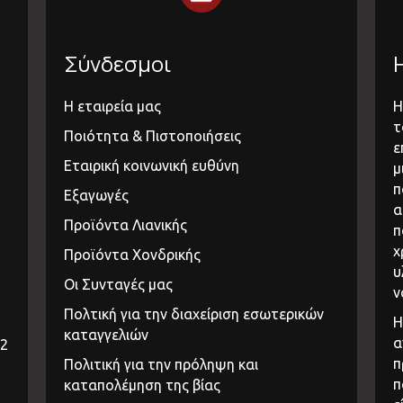
Σύνδεσμοι
Η εταιρεία μας
Η
τ
Ποιότητα & Πιστοποιήσεις
ε
Εταιρική κοινωνική ευθύνη
μ
π
Εξαγωγές
α
Προϊόντα Λιανικής
π
χ
Προϊόντα Χονδρικής
υ
Οι Συνταγές μας
ν
Πολτική για την διαχείριση εσωτερικών
Η
καταγγελιών
α
32
π
Πολιτική για την πρόληψη και
π
καταπολέμηση της βίας