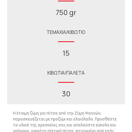
750 gr
ΤΕΜΑΧΙΑ/ΚΙΒΩΤΙΟ
15
ΚΙΒΩΤΙΑ/ΠΑΛΕΤΑ
30
Η έτοιµη ζύµη για πίτσα από την Ζύµη Ψαχνών,
παρασκευάζεται µε προζύµι και ελαιόλαδο. Προσθέστε
τα υλικά της αρεσκείας σας και απολαύστε εύκολα και
γρήγορα, αφράτη σπιτική πίτσα, φτιαγµένη από εσάς.