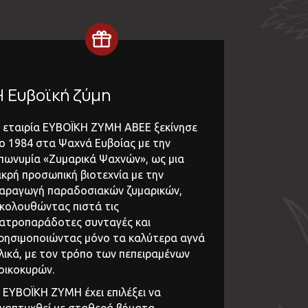
Η Ευβοϊκή ζύμη
 εταιρία ΕΥΒΟΪΚΗ ΖΥΜΗ ΑΒΕΕ ξεκίνησε
ο 1984 στα Ψαχνά Ευβοίας με την
πωνυμία «Ζυμαρικά Ψαχνών», ως μια
ικρή προσωπική βιοτεχνία με την
αραγωγή παραδοσιακών ζυμαρικών,
κολουθώντας πιστά τις
ατροπαράδοτες συνταγές και
ρησιμοποιώντας μόνο τα καλύτερα αγνά
λικά, με τον τρόπο των πεπειραμένων
οικοκυρών.
 ΕΥΒΟΪΚΗ ΖΥΜΗ έχει επιλέξει να
ναπτυχθεί με σταθερά βήματα,