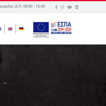
υργίας: Δ-Π, 08:00 - 16:00
ός 16, Ελλάδα