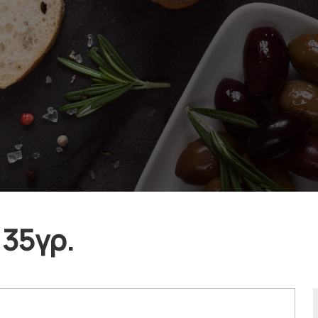
 35γρ.