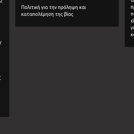
32
π
Πολιτική για την πρόληψη και
π
καταπολέμηση της βίας
ε
γ
κ
Υ
Σ