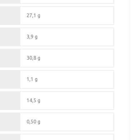
27,1 g
3,9 g
30,8 g
1,1 g
14,5 g
0,50 g