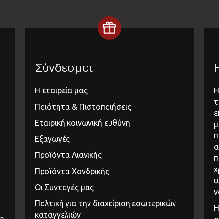
Σύνδεσμοι
Η εταιρεία μας
Η
τ
Ποιότητα & Πιστοποιήσεις
ε
Εταιρική κοινωνική ευθύνη
μ
π
Εξαγωγές
α
Προϊόντα Λιανικής
π
χ
Προϊόντα Χονδρικής
υ
Οι Συνταγές μας
ν
Πολτική για την διαχείριση εσωτερικών
Η
καταγγελιών
α